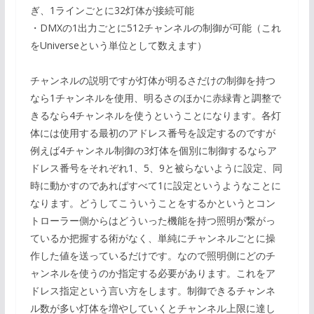
ぎ、1ラインごとに32灯体が接続可能
・DMXの1出力ごとに512チャンネルの制御が可能（これ
をUniverseという単位として数えます）
チャンネルの説明ですが灯体が明るさだけの制御を持つ
なら1チャンネルを使用、明るさのほかに赤緑青と調整で
きるなら4チャンネルを使うということになります。各灯
体には使用する最初のアドレス番号を設定するのですが
例えば4チャンネル制御の3灯体を個別に制御するならア
ドレス番号をそれぞれ1、5、9と被らないように設定、同
時に動かすのであればすべて1に設定というようなことに
なります。どうしてこういうことをするかというとコン
トローラー側からはどういった機能を持つ照明が繋がっ
ているか把握する術がなく、単純にチャンネルごとに操
作した値を送っているだけです。なので照明側にどのチ
ャンネルを使うのか指定する必要があります。これをア
ドレス指定という言い方をします。制御できるチャンネ
ル数が多い灯体を増やしていくとチャンネル上限に達し