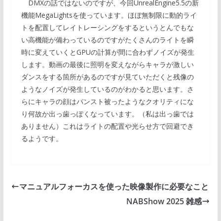
DMXの話ではないのですが、今回UnrealEngine5.5の新
機能MegaLightsを使っています。ほぼ無制限に動的ライ
トを配置してレイトレーシングをするというとんでもな
い高機能が備わっているのですがたくさんのライトを瞬
時に変えていくとGPUの計算が間に合わずノイズが発生
します。動画の最後に照明を変えながらキャラが激しい
ダンスをする箇所があるのですが見ていただくと残像の
ようなノイズが発生しているのがわかると思います。さ
らにキャラの顔はパンスト被ったようなクオリティにな
り何故か出っ歯っぽくなっています。（私は出っ歯では
ありません）これはライトの配置や光らせ方で回避でき
るようです。
マニュアルフォーカスを使った映像製作に必要なこと
NABShow 2025 雑感