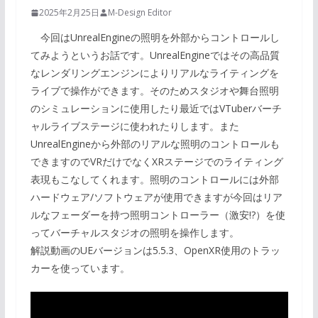
2025年2月25日
M-Design Editor
今回はUnrealEngineの照明を外部からコントロールし
てみようというお話です。UnrealEngineではその高品質
なレンダリングエンジンによりリアルなライティングを
ライブで操作ができます。そのためスタジオや舞台照明
のシミュレーションに使用したり最近ではVTuberバーチ
ャルライブステージに使われたりします。また
UnrealEngineから外部のリアルな照明のコントロールも
できますのでVRだけでなくXRステージでのライティング
表現もこなしてくれます。照明のコントロールには外部
ハードウェア/ソフトウェアが使用できますが今回はリア
ルなフェーダーを持つ照明コントローラー（激安!?）を使
ってバーチャルスタジオの照明を操作します。
解説動画のUEバージョンは5.5.3、OpenXR使用のトラッ
カーを使っています。