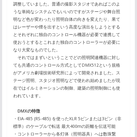
調整していました。普通の撮影スタジオであればこのよ
うな単純なシステムでもいいのですがステージや舞台照
明など色が変わったり照明自体の向きを変えたり、果て
はレーザーや煙を出すという高度な演出をしようとする
とそれぞれに独自のコントロール機器が必要で連携して
使おうとするとこれまた独自のコントローラーが必要に
なり大変なものでした。
それではまずいということでどの照明関連機器に対し
ても共通のコントロール方式としてDMX512という規格
がアメリカ劇場技術研究所によって開発されました。ス
テージ照明、スタジオ照明などで使われ始めましたが現
在ではイルミネーションの制御、建築の照明制御にも使
われています。
DMXの特徴
・EIA-485 (RS-485) を使ったXLR 5ピンまたは3ピン（非
標準）のケーブルで転送 最大400mの距離を伝送可能
・コントローラーから各灯体（照明器具）へは数珠繋