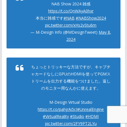
NAB Show 2024 雑感
https://t.co/QnWAyA0hxr
本当に雑感です
#NAB
#NABShow2024
pic.twitter.com/xHs2vStu6m
— M-Design Info (@MDesignTweet)
May 8,
2024
ちょっとトリッキーな方法ですが、キャプチ
ャカードなしにGPUのHDMIを使ってPGMス
トリームを出力する機能をつけました。返し
のモニター用なんかに使えます。
M-Design Virtual Studio
https://t.co/pahjrAi5cJ
#UnrealEngine
#VirtualReality
#Studio
#HDMI
pic.twitter.com/2FY9PT2LYu