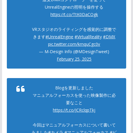
UnrealEngineの照明を操作する
https://t.co/TtK0DaCOgk
VRスタジオのライティングを感覚的に調整で
きます
#UnrealEngine
#VirtualReality
#DMX
pic.twitter.com/krnquCgc0v
— M-Design Info (@MDesignTweet)
February 25, 2025
Blogを更新しました
マニュアルフォーカスを使った映像製作に必
要なこと
https://t.co/JCRclqpTkj
今回はマニュアルフォーカスについて書いて
みました
#カメラ
#マニュアルフォーカス
#ピ