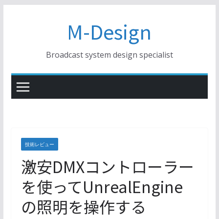
コ
M-Design
ン
テ
ン
Broadcast system design specialist
ツ
へ
ス
キ
ッ
プ
技術レビュー
激安DMXコントローラー
を使ってUnrealEngine
の照明を操作する