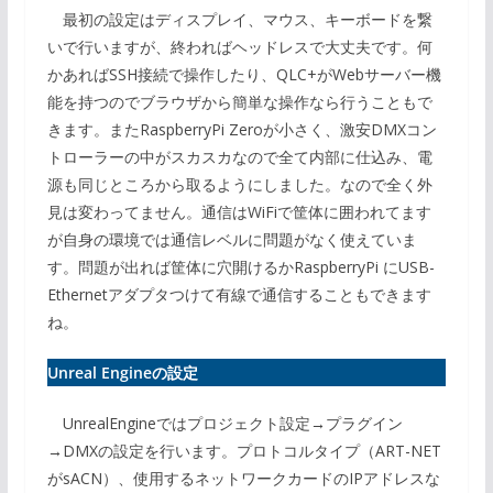
最初の設定はディスプレイ、マウス、キーボードを繋
いで行いますが、終わればヘッドレスで大丈夫です。何
かあればSSH接続で操作したり、QLC+がWebサーバー機
能を持つのでブラウザから簡単な操作なら行うこともで
きます。またRaspberryPi Zeroが小さく、激安DMXコン
トローラーの中がスカスカなので全て内部に仕込み、電
源も同じところから取るようにしました。なので全く外
見は変わってません。通信はWiFiで筐体に囲われてます
が自身の環境では通信レベルに問題がなく使えていま
す。問題が出れば筐体に穴開けるかRaspberryPi にUSB-
Ethernetアダプタつけて有線で通信することもできます
ね。
Unreal Engineの設定
UnrealEngineではプロジェクト設定→プラグイン
→DMXの設定を行います。プロトコルタイプ（ART-NET
がsACN）、使用するネットワークカードのIPアドレスな