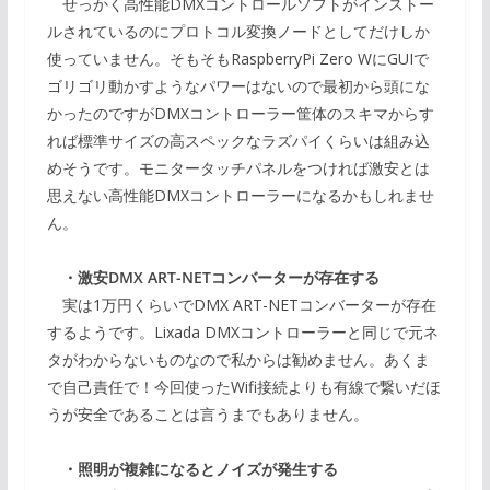
せっかく高性能DMXコントロールソフトがインストー
ルされているのにプロトコル変換ノードとしてだけしか
使っていません。そもそもRaspberryPi Zero WにGUIで
ゴリゴリ動かすようなパワーはないので最初から頭にな
かったのですがDMXコントローラー筐体のスキマからす
れば標準サイズの高スペックなラズパイくらいは組み込
めそうです。モニタータッチパネルをつければ激安とは
思えない高性能DMXコントローラーになるかもしれませ
ん。
・激安DMX ART-NETコンバーターが存在する
実は1万円くらいでDMX ART-NETコンバーターが存在
するようです。Lixada DMXコントローラーと同じで元ネ
タがわからないものなので私からは勧めません。あくま
で自己責任で！今回使ったWifi接続よりも有線で繋いだほ
うが安全であることは言うまでもありません。
・照明が複雑になるとノイズが発生する