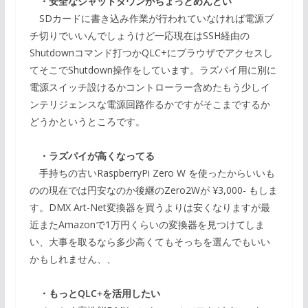
・安全なシャットダウンがちょっとめんどい
SDカードに書き込み作業が行われていなければ電源ブ
チ切りでいいんでしょうけど一応現在はSSH経由の
Shutdownコマンド打つかQLC+にブラウザでアクセスし
てそこでShutdown操作をしています。ラズパイ用に別に
電源スイッチ設けるかコントローラー含めたもう少しイ
ンテリジェンスな電源回路作るかですがそこまでするか
どうかというところです。
・ラズパイが高くなってる
手持ちの古いRaspberryPi Zero W を使ったからいいも
のの現在では円安なのか後継のZero2Wが ¥3,000- もしま
す。DMX Art-Net変換器を買うよりは安くなりますが最
近またAmazonで1万円くらいの変換器を見つけてしま
い、大事を取るなら多少高くてもそっちを選んでもいい
かもしれません、、
・もっとQLC+を活用したい