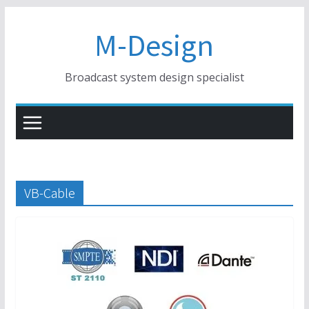
コ
M-Design
ン
テ
ン
Broadcast system design specialist
ツ
へ
ス
キ
ッ
プ
VB-Cable