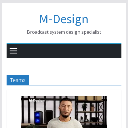
コ
M-Design
ン
テ
ン
Broadcast system design specialist
ツ
へ
ス
キ
ッ
プ
Teams