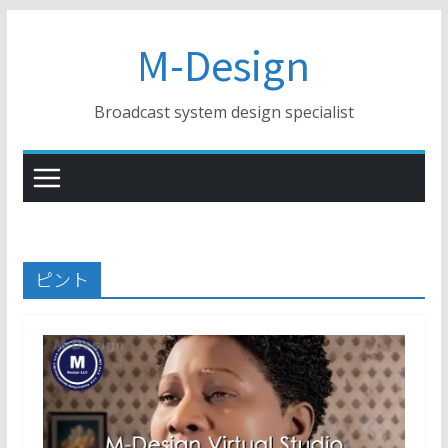
コ
M-Design
ン
テ
ン
Broadcast system design specialist
ツ
へ
ス
キ
ッ
プ
ピント