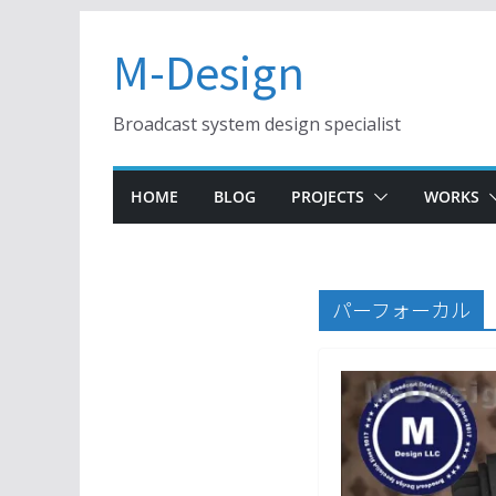
コ
M-Design
ン
テ
ン
Broadcast system design specialist
ツ
へ
HOME
BLOG
PROJECTS
WORKS
ス
キ
ッ
プ
パーフォーカル