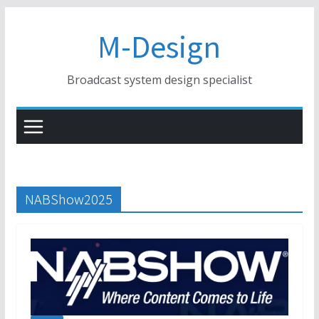
コ
M-Design
ン
テ
ン
Broadcast system design specialist
ツ
へ
ス
キ
ッ
プ
NABShow2025